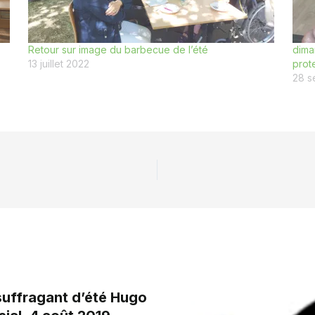
Retour sur image du barbecue de l’été
dima
13 juillet 2022
prot
28 s
 suffragant d’été Hugo