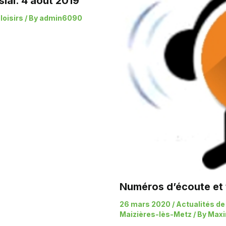
ial. 4 août 2019
loisirs
/ By
admin6090
Numéros d’écoute et 
26 mars 2020
/
Actualités de
Maizières-lès-Metz
/ By
Maxi