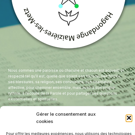
Nous sommes une paroisse où chacune et chacun est accueilli et
respecté tel qu’il est, quelle que soient son histoire, ses forces,
ses blessures, sa religion, ses convictions, son orientation
affective, pour cheminer ensemble, mais aussi à son propre
rythme, à l’écoute de la Parole et pour partager ses questions
existentielles et spirituelles.
E-mail:
protestants.hagondange.maizieres@gmail.com
Gérer le consentement aux
Tel:
03 87 71 41 56
cookies
Presbytère - 8 Rue de l'étang
Temple - 1 Avenue de France
Pour offrir les meilleures expériences, nous utilisons des technologies