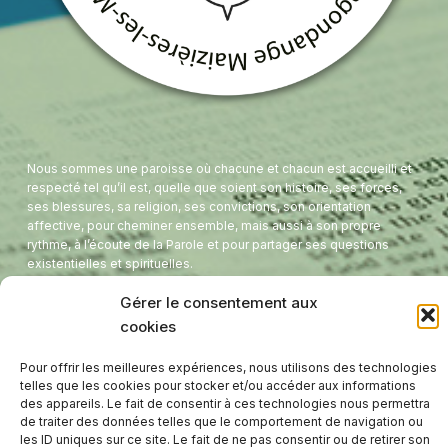
Nous sommes une paroisse où chacune et chacun est accueilli et
respecté tel qu’il est, quelle que soient son histoire, ses forces,
ses blessures, sa religion, ses convictions, son orientation
affective, pour cheminer ensemble, mais aussi à son propre
rythme, à l’écoute de la Parole et pour partager ses questions
existentielles et spirituelles.
E-mail:
protestants.hagondange.maizieres@gmail.com
Gérer le consentement aux
Tel:
03 87 71 41 56
cookies
Presbytère - 8 Rue de l'étang
Pour offrir les meilleures expériences, nous utilisons des technologies
Temple - 1 Avenue de France
telles que les cookies pour stocker et/ou accéder aux informations
Hagondange
,
57300
des appareils. Le fait de consentir à ces technologies nous permettra
FRANCE
de traiter des données telles que le comportement de navigation ou
les ID uniques sur ce site. Le fait de ne pas consentir ou de retirer son