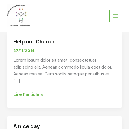
Aller
au
contenu
Help our Church
27/11/2014
Lorem ipsum dolor sit amet, consectetuer
adipiscing elit. Aenean commodo ligula eget dolor.
Aenean massa. Cum sociis natoque penatibus et
[…]
Help
Lire l’article »
our
Church
A nice day