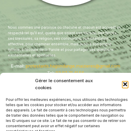
Nous sommes une paroisse où chacune et chacun est accueilli et
respecté tel qu’il est, quelle que soient son histoire, ses forces,
ses blessures, sa religion, ses convictions, son orientation
affective, pour cheminer ensemble, mais aussi à son propre
rythme, à l’écoute de la Parole et pour partager ses questions
existentielles et spirituelles.
E-mail:
protestants.hagondange.maizieres@gmail.com
Tel:
03 87 71 41 56
Presbytère - 8 Rue de l'étang
Gérer le consentement aux
Temple - 1 Avenue de France
cookies
Hagondange
,
57300
Pour offrir les meilleures expériences, nous utilisons des technologies
FRANCE
telles que les cookies pour stocker et/ou accéder aux informations
des appareils. Le fait de consentir à ces technologies nous permettra
de traiter des données telles que le comportement de navigation ou
les ID uniques sur ce site. Le fait de ne pas consentir ou de retirer son
consentement peut avoir un effet négatif sur certaines