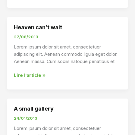
with
Post
Format
« Video »
Heaven can’t wait
27/08/2013
Lorem ipsum dolor sit amet, consectetuer
adipiscing elit. Aenean commodo ligula eget dolor.
Aenean massa. Cum sociis natoque penatibus et
Heaven
Lire l’article »
can’t
wait
A small gallery
24/01/2013
Lorem ipsum dolor sit amet, consectetuer