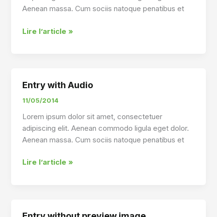
Aenean massa. Cum sociis natoque penatibus et
Gods
Lire l’article »
Mysterious
Ways
Entry with Audio
11/05/2014
Lorem ipsum dolor sit amet, consectetuer
adipiscing elit. Aenean commodo ligula eget dolor.
Aenean massa. Cum sociis natoque penatibus et
Entry
Lire l’article »
with
Audio
Entry without preview image