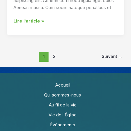
adipiscing elit. Aenean commodo ligula eget dolor.
Aenean massa. Cum sociis natoque penatibus et
A
Lire l’article »
small
gallery
1
2
Suivant
→
Accueil
Qui sommes-nous
Au fil de la vie
Vie de l’Église
Événements