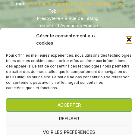
E-mail:
protestants.hagondange.maizieres@gmail.com
Tel:
03 87 71 41 56
Presbytère - 8 Rue de l'étang
Temple - 1 Avenue de France
Hagondange
,
57300
Gérer le consentement aux
FRANCE
cookies
Pour offrir les meilleures expériences, nous utilisons des technologies
telles que les cookies pour stocker et/ou accéder aux informations
des appareils. Le fait de consentir à ces technologies nous permettra
de traiter des données telles que le comportement de navigation ou
les ID uniques sur ce site. Le fait de ne pas consentir ou de retirer son
consentement peut avoir un effet négatif sur certaines
caractéristiques et fonctions.
Droit d'auteur © 2026 Paroisse protestante réformée
d'Hagondange/Maizières-lès-Metz
ACCEPTER
WP2Social Auto Publish
Powered By :
XYZScripts.com
REFUSER
VOIR LES PRÉFÉRENCES