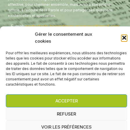
affective, pour cheminer ensemble, mais aussi à son propre
rythme, à l’écoute de la Parole et pour partager ses questions
existentielles et spirituelles.
E-mail:
protestants.hagondange.maizieres@gmail.com
Tel:
03 87 71 41 56
Gérer le consentement aux
Presbytère - 8 Rue de l'étang
cookies
Temple - 1 Avenue de France
Pour offrir les meilleures expériences, nous utilisons des technologies
Hagondange
,
57300
telles que les cookies pour stocker et/ou accéder aux informations
FRANCE
des appareils. Le fait de consentir à ces technologies nous permettra
de traiter des données telles que le comportement de navigation ou
les ID uniques sur ce site. Le fait de ne pas consentir ou de retirer son
consentement peut avoir un effet négatif sur certaines
caractéristiques et fonctions.
ACCEPTER
Droit d'auteur © 2026 Paroisse protestante réformée
REFUSER
d'Hagondange/Maizières-lès-Metz
VOIR LES PRÉFÉRENCES
WP2Social Auto Publish
Powered By :
XYZScripts.com