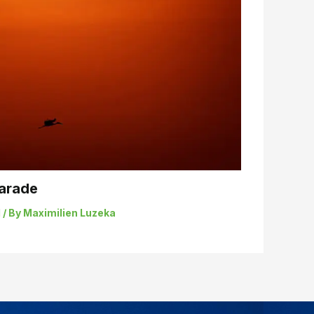
Parade
d
/ By
Maximilien Luzeka