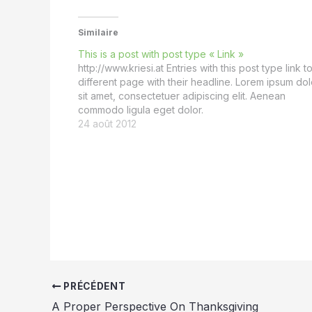
Similaire
This is a post with post type « Link »
http://www.kriesi.at Entries with this post type link t
different page with their headline. Lorem ipsum dol
sit amet, consectetuer adipiscing elit. Aenean
commodo ligula eget dolor.
24 août 2012
PRÉCÉDENT
A Proper Perspective On Thanksgiving