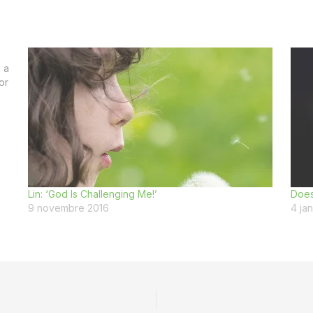
o a
or
Lin: ‘God Is Challenging Me!’
Does
9 novembre 2016
4 ja