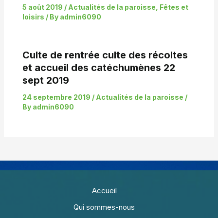
5 août 2019
/
Actualités de la paroisse
,
Fêtes et
loisirs
/ By
admin6090
Culte de rentrée culte des récoltes
et accueil des catéchumènes 22
sept 2019
24 septembre 2019
/
Actualités de la paroisse
/
By
admin6090
Accueil
Qui sommes-nous