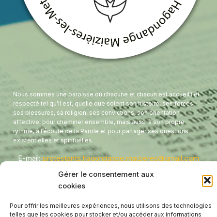
Nous sommes une paroisse où chacune et chacun est accueilli et
respecté tel qu’il est, quelle que soient son histoire, ses forces,
ses blessures, sa religion, ses convictions, son orientation
affective, pour cheminer ensemble, mais aussi à son propre
rythme, à l’écoute de la Parole et pour partager ses questions
existentielles et spirituelles.
E-mail:
protestants.hagondange.maizieres@gmail.com
Tel:
03 87 71 41 56
Gérer le consentement aux
Presbytère - 8 Rue de l'étang
cookies
Temple - 1 Avenue de France
Hagondange
,
57300
Pour offrir les meilleures expériences, nous utilisons des technologies
telles que les cookies pour stocker et/ou accéder aux informations
FRANCE