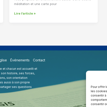
méditation et une carte pour
Nos
Lire l’article »
quatre
lettres
de
l’Avent
glise
Événements
Contact
et chacun est accueilli et
t son histoire, ses forces,
ions, son orientation
is aussi à son propre
Pour offrir
 partager ses questions
les cookies
consentir à
comportemen
consentir o