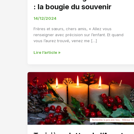
: la bougie du souvenir
14/12/2024
Frères et sœurs, chers amis, « Allez vous
renseigner avec précision sur l’enfant. Et quand
vous l’aurez trouvé, venez me […]
Troisième
Lire l’article »
bougie
de
l’Avent
:
la
bougie
du
souvenir