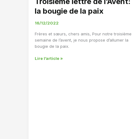
Troisième lettre de l’Avent:
la bougie de la paix
16/12/2022
Frères et sœurs, chers amis, Pour notre troisième
semaine de l’avent, je nous propose d’allumer la
bougie de la paix.
Troisième
Lire l’article »
lettre
de
l’Avent:
la
bougie
de
la
paix