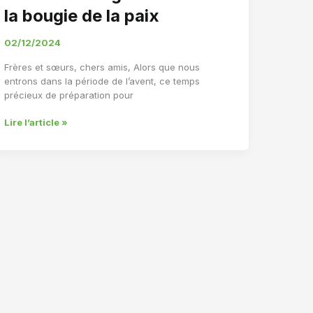
la bougie de la paix
02/12/2024
Frères et sœurs, chers amis, Alors que nous
entrons dans la période de l’avent, ce temps
précieux de préparation pour
Première
Lire l’article »
bougie
de
l’Avent
:
la
bougie
de
la
paix