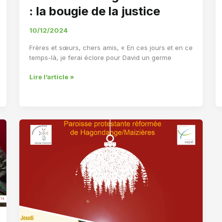
: la bougie de la justice
10/12/2024
Frères et sœurs, chers amis, « En ces jours et en ce
temps-là, je ferai éclore pour David un germe
Deuxième
Lire l’article »
bougie
de
l’Avent
:
la
bougie
de
la
justice