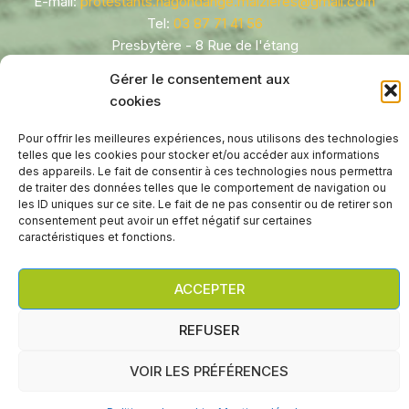
E-mail:
protestants.hagondange.maizieres@gmail.com
Tel:
03 87 71 41 56
Presbytère - 8 Rue de l'étang
Temple - 1 Avenue de France
Gérer le consentement aux
Hagondange
,
57300
cookies
FRANCE
Pour offrir les meilleures expériences, nous utilisons des technologies
telles que les cookies pour stocker et/ou accéder aux informations
des appareils. Le fait de consentir à ces technologies nous permettra
de traiter des données telles que le comportement de navigation ou
les ID uniques sur ce site. Le fait de ne pas consentir ou de retirer son
consentement peut avoir un effet négatif sur certaines
caractéristiques et fonctions.
Droit d'auteur © 2026 Paroisse protestante réformée
d'Hagondange/Maizières-lès-Metz
ACCEPTER
WP2Social Auto Publish
Powered By :
XYZScripts.com
REFUSER
VOIR LES PRÉFÉRENCES